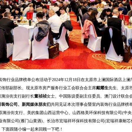
饰行业品牌榜单公布活动于2024年12月18日在太原市上澜国际酒店上
宣传部副部长、现太原市房产服务行业工会联合会主席
戴耀生
先生、太原
原漪汾街支行副行长
董祯祯
女士、中国陈设委副主任委员、澳门设计联合
秀装饰公司、新闻媒体朋友们
共同见证本次理事会暨室内装饰行业品牌榜
原漪汾街支行、美的集团山西运营中心、山西格美环保科技有限公司(中
业有限公司(雁门山黄酒)、长治市宏瑞祥环保科技有限公司(宏瑞祥康耐芯
！
下面跟随小编一起来回顾一下吧！