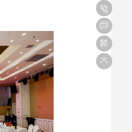
139351
扫码观看手机站