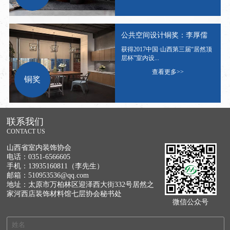
公共空间设计铜奖：李厚儒
获得2017中国·山西第三届“居然顶
层杯”室内设...
查看更多>>
铜奖
联系我们
CONTACT US
山西省室内装饰协会
电话：0351-6566605
手机：13935160811（李先生）
邮箱：510953536@qq.com
地址：太原市万柏林区迎泽西大街332号居然之
家河西店装饰材料馆七层协会秘书处
微信公众号