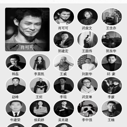
肖可可
武俊文
王含亦
肖可可
郭建宏
王圆伟
郭东华
韩磊
李晨凯
王威
刘新华
邱 豪
赵峰
王炬
李琨
武亚琳
李媛
牛建荣
侯莉婷
吴肖建
李中强
王楠