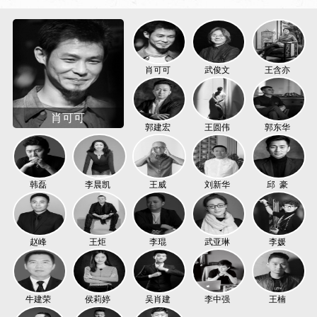
肖可可
武俊文
王含亦
肖可可
郭建宏
王圆伟
郭东华
韩磊
李晨凯
王威
刘新华
邱 豪
赵峰
王炬
李琨
武亚琳
李媛
牛建荣
侯莉婷
吴肖建
李中强
王楠