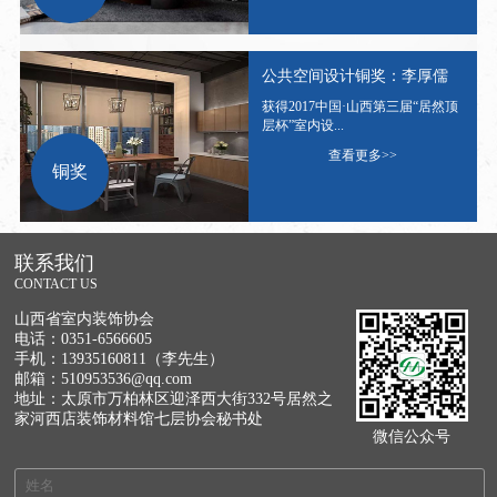
公共空间设计铜奖：李厚儒
获得2017中国·山西第三届“居然顶
层杯”室内设...
查看更多>>
铜奖
联系我们
CONTACT US
山西省室内装饰协会
电话：0351-6566605
手机：13935160811（李先生）
邮箱：510953536@qq.com
地址：太原市万柏林区迎泽西大街332号居然之
家河西店装饰材料馆七层协会秘书处
微信公众号